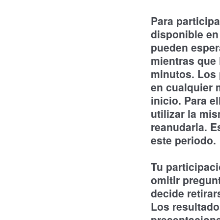
Para particip
disponible en
pueden espera
mientras que 
minutos. Los 
en cualquier 
inicio. Para e
utilizar la m
reanudarla. E
este periodo
Tu participac
omitir pregun
decide retira
Los resultado
presentacione