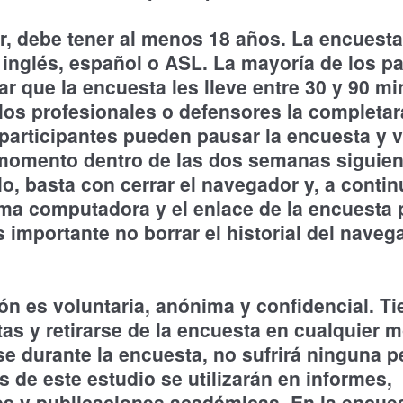
ar, debe tener al menos 18 años. La encuesta
 inglés, español o ASL. La mayoría de los pa
r que la encuesta les lleve entre 30 y 90 mi
los profesionales o defensores la completa
participantes pueden pausar la encuesta y vo
momento dentro de las dos semanas siguien
llo, basta con cerrar el navegador y, a conti
isma computadora y el enlace de la encuesta 
s importante no borrar el historial del nave
.
ión es voluntaria, anónima y confidencial. T
tas y retirarse de la encuesta en cualquier 
rse durante la encuesta, no sufrirá ninguna p
s de este estudio se utilizarán en informes,
s y publicaciones académicas. En la encue