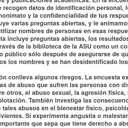
e recogen datos de identificación personal, 
anonimato y la confidencialidad de tus respu
uye varias preguntas abiertas, y le animamo
tilizar nombres de personas en esas respu
ta incluye preguntas abiertas, los resultado
través de la biblioteca de la ASU como un c
o público sólo después de asegurarse de q
os los nombres y se han desidentificado los
ión conlleva algunos riesgos. La encuesta 
as de abuso que sufren las personas con d
re otros, el abuso sexual, la agresión física, 
plotación. También investiga las consecuenc
 tales abusos en el bienestar físico, psicoló
ivientes. Si experimenta angustia o malestar
importante que sepa que tiene derecho a ab