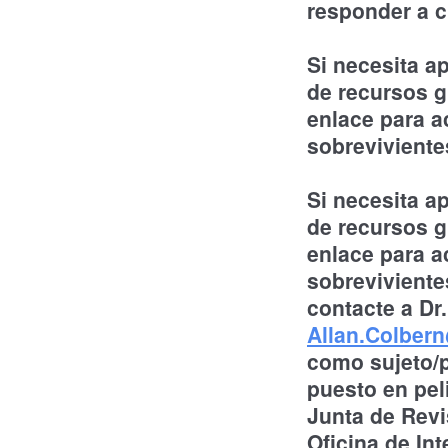
responder a c
Si necesita a
de recursos g
enlace para a
sobrevivient
Si necesita a
de recursos g
enlace para a
sobreviviente
contacte a Dr.
Allan.Colber
como sujeto/pa
puesto en pel
Junta de Revi
Oficina de In