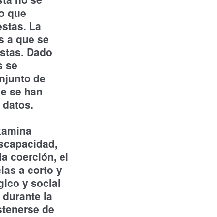
lo que
estas. La
s a que se
estas. Dado
s se
onjunto de
ue se han
 datos.
examina
iscapacidad,
la coerción, el
ias a corto y
gico y social
 durante la
stenerse de