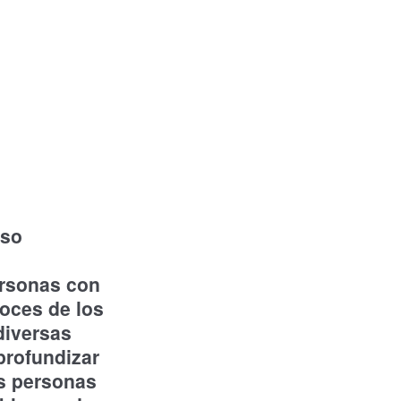
uso
ersonas con
voces de los
diversas
profundizar
as personas