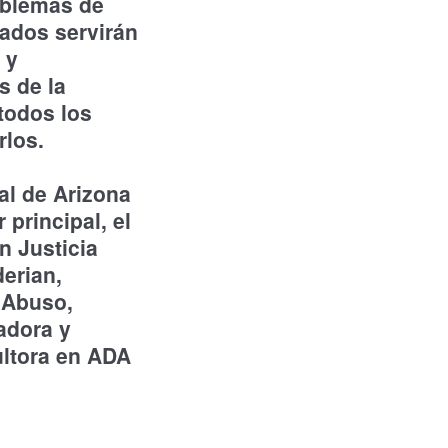
oblemas de
tados servirán
 y
s de la
todos los
rlos.
al de Arizona
 principal, el
n Justicia
erian,
 Abuso,
adora y
ultora en ADA