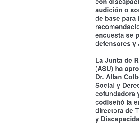
con discapaci
audición o so
de base para 
recomendacion
encuesta se p
defensores y 
La Junta de R
(ASU) ha aprob
Dr. Allan Col
Social y Dere
cofundadora y
codiseñó la e
directora de 
y Discapacida