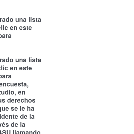
rado una lista
lic en este
para
rado una lista
lic en este
para
 encuesta,
tudio, en
sus derechos
que se le ha
idente de la
vés de la
a ASU llamando