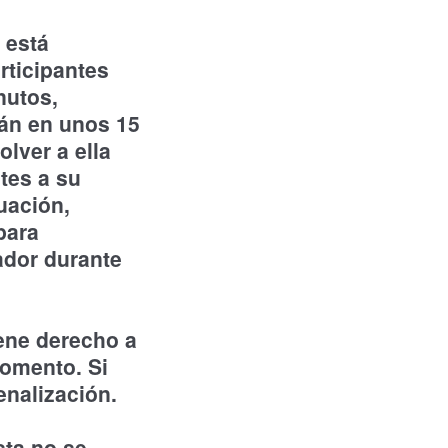
 está
rticipantes
nutos,
rán en unos 15
lver a ella
tes a su
nuación,
para
gador durante
iene derecho a
momento. Si
enalización.
sta no se